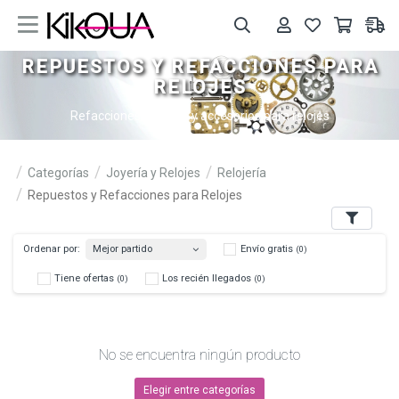
REPUESTOS Y REFACCIONES PARA
RELOJES
Refacciones, correas y accesorios para relojes
Categorías
Joyería y Relojes
Relojería
Repuestos y Refacciones para Relojes
Filters
Mejor partido
Ordenar por:
Envío gratis
(0)
Tiene ofertas
Los recién llegados
(0)
(0)
No se encuentra ningún producto
Elegir entre categorías